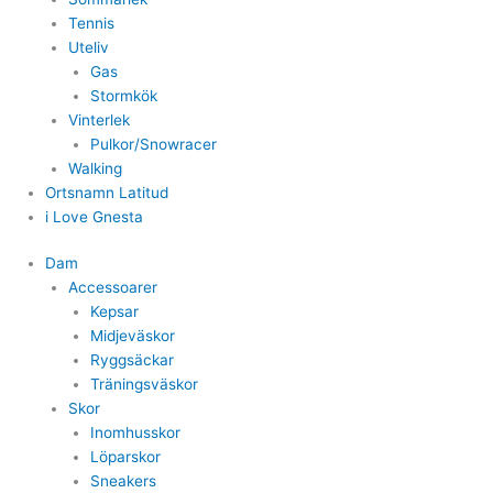
Tennis
Uteliv
Gas
Stormkök
Vinterlek
Pulkor/Snowracer
Walking
Ortsnamn Latitud
i Love Gnesta
Dam
Accessoarer
Kepsar
Midjeväskor
Ryggsäckar
Träningsväskor
Skor
Inomhusskor
Löparskor
Sneakers