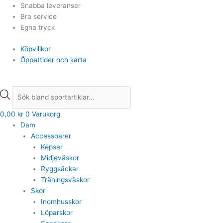
Hoppa
Products
Products
Snabba leveranser
till
search
search
Bra service
innehåll
Egna tryck
Köpvillkor
Öppettider och karta
0,00
kr
0
Varukorg
Dam
Accessoarer
Kepsar
Midjeväskor
Ryggsäckar
Träningsväskor
Skor
Inomhusskor
Löparskor