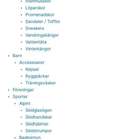
Inomhusskor
Löparskor
Promenadskor
Sandaler / Tofflor
Sneakers
Vandringskängor
Vattentäta
Vinterkängor
Barn
Accessoarer
Kepsar
Ryggsäckar
Träningsväskor
Föreningar
Sporter
Alpint
Skidglasögon
Skidhandskar
Skidhjälmar
Skidstrumpor
Badminton