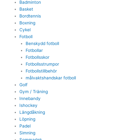
Badminton
Basket
Bordtennis
Boxning
Cykel
Fotboll
Benskydd fotboll
Fotbollar
Fotbollsskor
Fotbollsstrumpor
Fotbollstillbehör
målvaktshandskar fotboll
Golf
Gym / Träning
Innebandy
Ishockey
Längdåkning
Löpning
Padel
Simning
Sommarlek