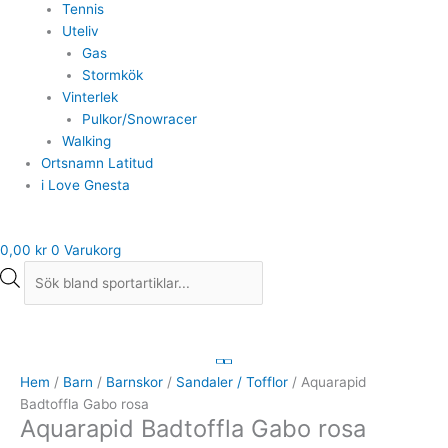
Tennis
Uteliv
Gas
Stormkök
Vinterlek
Pulkor/Snowracer
Walking
Ortsnamn Latitud
i Love Gnesta
0,00
kr
0
Varukorg
Aquarapid
Badtoffla
Gabo
Hem
/
Barn
/
Barnskor
/
Sandaler / Tofflor
/ Aquarapid
rosa
Badtoffla Gabo rosa
Aquarapid Badtoffla Gabo rosa
mängd