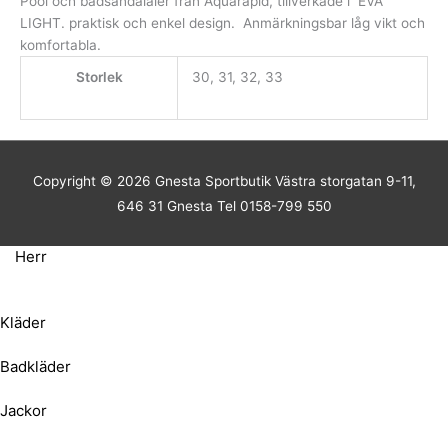
Pool och badsandalaler från Aquarapid, tillverkade i EVA
LIGHT. praktisk och enkel design. Anmärkningsbar låg vikt och
komfortabla.
Storlek
30, 31, 32, 33
Copyright © 2026
Gnesta Sportbutik
Västra storgatan 9-11,
646 31 Gnesta Tel 0158-799 550
Herr
Kläder
Badkläder
Jackor