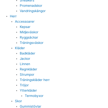
Sneakers
Promenadskor
Vandringskängor
Herr
Accessoarer
Kepsar
Midjeväskor
Ryggsäckar
Träningsväskor
Kläder
Badkläder
Jackor
Linnen
Regnkläder
Strumpor
Träningskläder herr
Tröjor
Ytterkläder
Termobyxor
Skor
Gummistövlar