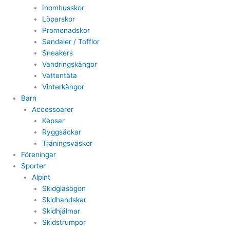
Inomhusskor
Löparskor
Promenadskor
Sandaler / Tofflor
Sneakers
Vandringskängor
Vattentäta
Vinterkängor
Barn
Accessoarer
Kepsar
Ryggsäckar
Träningsväskor
Föreningar
Sporter
Alpint
Skidglasögon
Skidhandskar
Skidhjälmar
Skidstrumpor