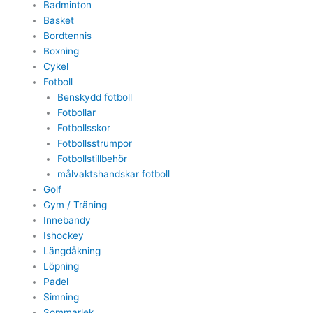
Badminton
Basket
Bordtennis
Boxning
Cykel
Fotboll
Benskydd fotboll
Fotbollar
Fotbollsskor
Fotbollsstrumpor
Fotbollstillbehör
målvaktshandskar fotboll
Golf
Gym / Träning
Innebandy
Ishockey
Längdåkning
Löpning
Padel
Simning
Sommarlek