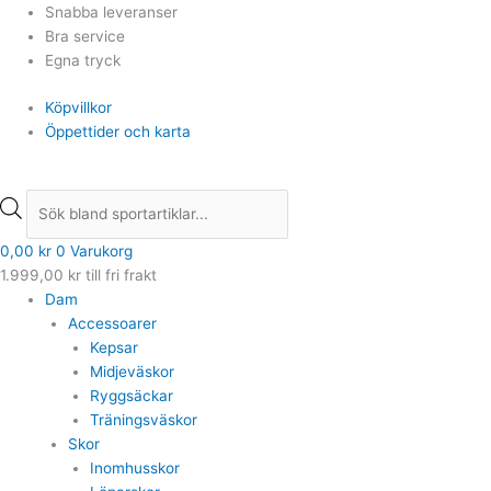
Hoppa
Products
Products
Snabba leveranser
till
search
search
Bra service
innehåll
Egna tryck
Köpvillkor
Öppettider och karta
0,00
kr
0
Varukorg
1.999,00
kr
till fri frakt
Dam
Accessoarer
Kepsar
Midjeväskor
Ryggsäckar
Träningsväskor
Skor
Inomhusskor