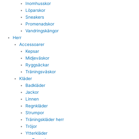
Inomhusskor
Löparskor
Sneakers
Promenadskor
Vandringskängor
Herr
Accessoarer
Kepsar
Midjeväskor
Ryggsäckar
Träningsväskor
Kläder
Badkläder
Jackor
Linnen
Regnkläder
Strumpor
Träningskläder herr
Tröjor
Ytterkläder