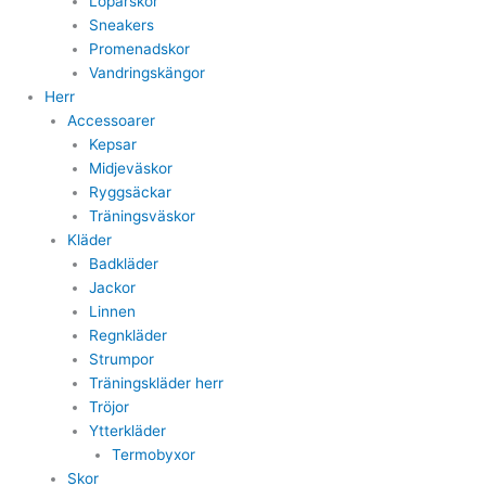
Löparskor
Sneakers
Promenadskor
Vandringskängor
Herr
Accessoarer
Kepsar
Midjeväskor
Ryggsäckar
Träningsväskor
Kläder
Badkläder
Jackor
Linnen
Regnkläder
Strumpor
Träningskläder herr
Tröjor
Ytterkläder
Termobyxor
Skor