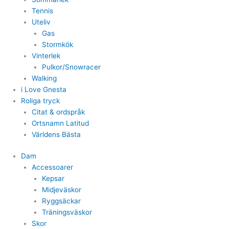
Tennis
Uteliv
Gas
Stormkök
Vinterlek
Pulkor/Snowracer
Walking
i Love Gnesta
Roliga tryck
Citat & ordspråk
Ortsnamn Latitud
Världens Bästa
Dam
Accessoarer
Kepsar
Midjeväskor
Ryggsäckar
Träningsväskor
Skor