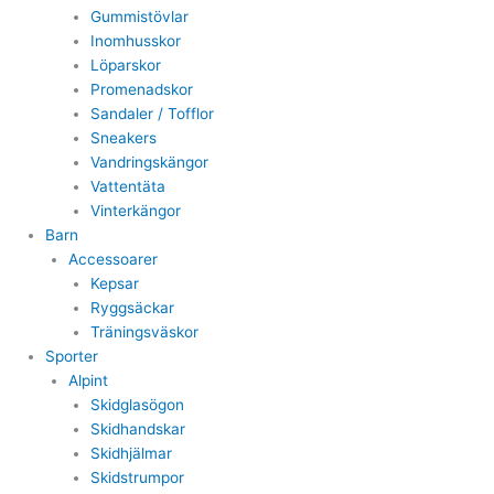
Gummistövlar
Inomhusskor
Löparskor
Promenadskor
Sandaler / Tofflor
Sneakers
Vandringskängor
Vattentäta
Vinterkängor
Barn
Accessoarer
Kepsar
Ryggsäckar
Träningsväskor
Sporter
Alpint
Skidglasögon
Skidhandskar
Skidhjälmar
Skidstrumpor