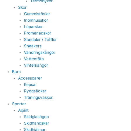
Termobyxor
Skor
Gummistövlar
Inomhusskor
Löparskor
Promenadskor
Sandaler / Tofflor
Sneakers
Vandringskängor
Vattentäta
Vinterkängor
Barn
Accessoarer
Kepsar
Ryggsäckar
Träningsväskor
Sporter
Alpint
Skidglasögon
Skidhandskar
Skidhjälmar