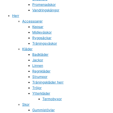
Promenadskor
Vandringskängor
Herr
Accessoarer
Kepsar
Midjeväskor
Ryggsäckar
Träningsväskor
Kläder
Badkläder
Jackor
Linnen
Regnkläder
Strumpor
Träningskläder herr
Tröjor
Ytterkläder
Termobyxor
Skor
Gummistövlar