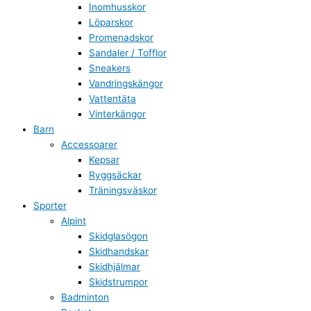
Inomhusskor
Löparskor
Promenadskor
Sandaler / Tofflor
Sneakers
Vandringskängor
Vattentäta
Vinterkängor
Barn
Accessoarer
Kepsar
Ryggsäckar
Träningsväskor
Sporter
Alpint
Skidglasögon
Skidhandskar
Skidhjälmar
Skidstrumpor
Badminton