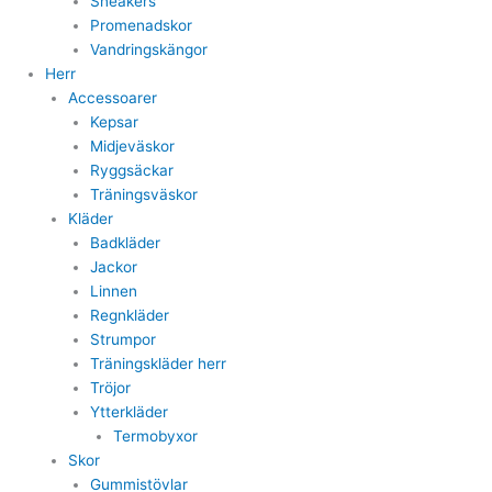
Sneakers
Promenadskor
Vandringskängor
Herr
Accessoarer
Kepsar
Midjeväskor
Ryggsäckar
Träningsväskor
Kläder
Badkläder
Jackor
Linnen
Regnkläder
Strumpor
Träningskläder herr
Tröjor
Ytterkläder
Termobyxor
Skor
Gummistövlar