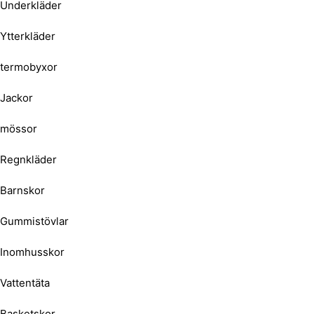
Underkläder
Ytterkläder
termobyxor
Jackor
mössor
Regnkläder
Barnskor
Gummistövlar
Inomhusskor
Vattentäta
Basketskor