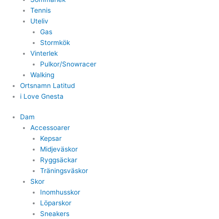
Tennis
Uteliv
Gas
Stormkök
Vinterlek
Pulkor/Snowracer
Walking
Ortsnamn Latitud
i Love Gnesta
Dam
Accessoarer
Kepsar
Midjeväskor
Ryggsäckar
Träningsväskor
Skor
Inomhusskor
Löparskor
Sneakers