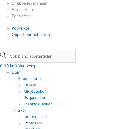
Hoppa
Products
Products
Snabba leveranser
till
search
search
Bra service
innehåll
Egna tryck
Köpvillkor
Öppettider och karta
0,00
kr
0
Varukorg
Dam
Accessoarer
Kepsar
Midjeväskor
Ryggsäckar
Träningsväskor
Skor
Inomhusskor
Löparskor