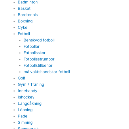
Badminton
Basket
Bordtennis
Boxning
Cykel
Fotboll
Benskydd fotboll
Fotbollar
Fotbollsskor
Fotbollsstrumpor
Fotbollstillbehör
målvaktshandskar fotboll
Golf
Gym / Träning
Innebandy
Ishockey
Längdåkning
Löpning
Padel
Simning
Sommarlek