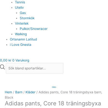
Tennis
Uteliv
Gas
Stormkök
Vinterlek
Pulkor/Snowracer
Walking
Ortsnamn Latitud
i Love Gnesta
0,00
kr
0
Varukorg
Adidas
pants,
Core
Hem
/
Barn
/
Kläder
/ Adidas pants, Core 18 träningsbyxa barn,
18
Black
Adidas pants, Core 18 träningsbyxa
träningsbyxa
barn,