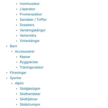
Inomhusskor
Löparskor
Promenadskor
Sandaler / Tofflor
Sneakers
Vandringskängor
Vattentäta
Vinterkängor
Barn
Accessoarer
Kepsar
Ryggsäckar
Träningsväskor
Föreningar
Sporter
Alpint
Skidglasögon
Skidhandskar
Skidhjälmar
Skidstrumpor