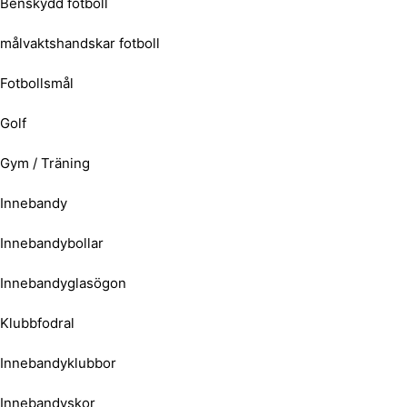
Benskydd fotboll
målvaktshandskar fotboll
Fotbollsmål
Golf
Gym / Träning
Innebandy
Innebandybollar
Innebandyglasögon
Klubbfodral
Innebandyklubbor
Innebandyskor