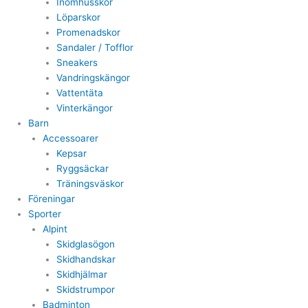
Inomhusskor
Löparskor
Promenadskor
Sandaler / Tofflor
Sneakers
Vandringskängor
Vattentäta
Vinterkängor
Barn
Accessoarer
Kepsar
Ryggsäckar
Träningsväskor
Föreningar
Sporter
Alpint
Skidglasögon
Skidhandskar
Skidhjälmar
Skidstrumpor
Badminton