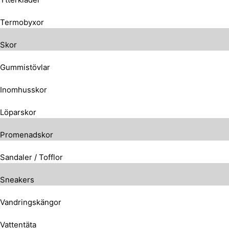
Termobyxor
Skor
Gummistövlar
Inomhusskor
Löparskor
Promenadskor
Sandaler / Tofflor
Sneakers
Vandringskängor
Vattentäta