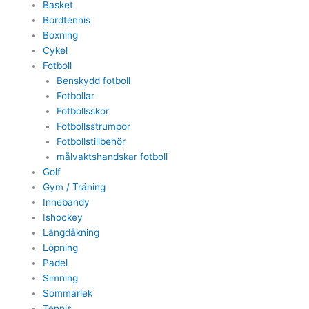
Basket
Bordtennis
Boxning
Cykel
Fotboll
Benskydd fotboll
Fotbollar
Fotbollsskor
Fotbollsstrumpor
Fotbollstillbehör
målvaktshandskar fotboll
Golf
Gym / Träning
Innebandy
Ishockey
Längdåkning
Löpning
Padel
Simning
Sommarlek
Tennis