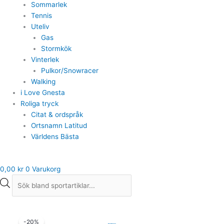
Sommarlek
Tennis
Uteliv
Gas
Stormkök
Vinterlek
Pulkor/Snowracer
Walking
i Love Gnesta
Roliga tryck
Citat & ordspråk
Ortsnamn Latitud
Världens Bästa
0,00
kr
0
Varukorg
Adidas
Det
Det
-20%
GALAXY
ursprungliga
nuvarande