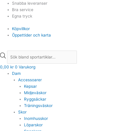
Hoppa
Products
Products
Snabba leveranser
till
search
search
Bra service
innehåll
Egna tryck
Köpvillkor
Öppettider och karta
0,00
kr
0
Varukorg
Dam
Accessoarer
Kepsar
Midjeväskor
Ryggsäckar
Träningsväskor
Skor
Inomhusskor
Löparskor