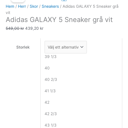
5
priset
priset
Hem
/
Herr
/
Skor
/
Sneakers
/ Adidas GALAXY 5 Sneaker grå
Sneaker
var:
är:
vit
Adidas GALAXY 5 Sneaker grå vit
grå
549,00 kr.
439,20 kr.
vit
549,00
kr
439,20
kr
mängd
Storlek
39 1/3
40
40 2/3
41 1/3
42
42 2/3
43 1/3