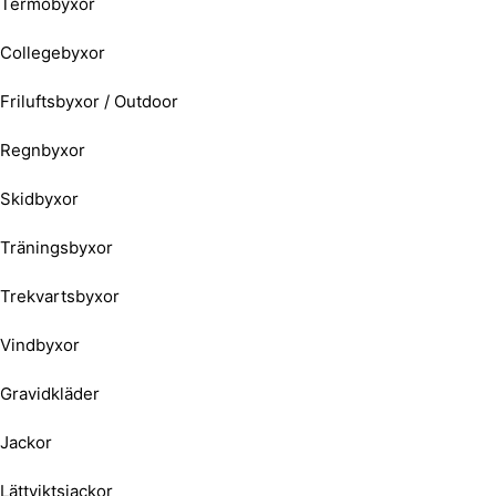
Termobyxor
Collegebyxor
Friluftsbyxor / Outdoor
Regnbyxor
Skidbyxor
Träningsbyxor
Trekvartsbyxor
Vindbyxor
Gravidkläder
Jackor
Lättviktsjackor