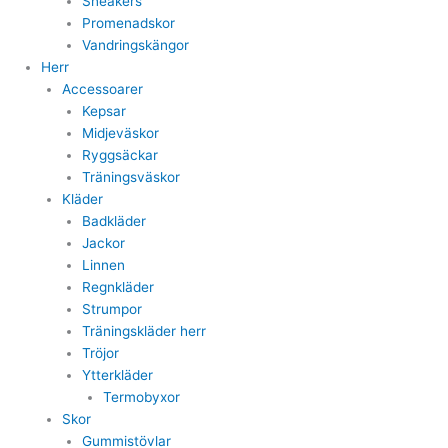
Sneakers
Promenadskor
Vandringskängor
Herr
Accessoarer
Kepsar
Midjeväskor
Ryggsäckar
Träningsväskor
Kläder
Badkläder
Jackor
Linnen
Regnkläder
Strumpor
Träningskläder herr
Tröjor
Ytterkläder
Termobyxor
Skor
Gummistövlar