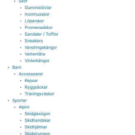
Skor
Gummistövlar
Inomhusskor
Löparskor
Promenadskor
Sandaler / Tofflor
Sneakers
Vandringskängor
Vattentäta
Vinterkängor
Barn
Accessoarer
Kepsar
Ryggsäckar
Träningsväskor
Sporter
Alpint
Skidglasögon
Skidhandskar
Skidhjälmar
Skidstrumpor