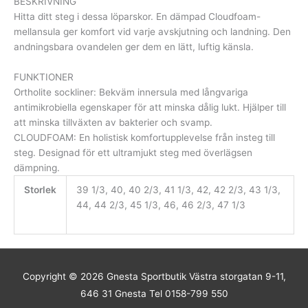
BESKRIVNING
Hitta ditt steg i dessa löparskor. En dämpad Cloudfoam-
mellansula ger komfort vid varje avskjutning och landning. Den
andningsbara ovandelen ger dem en lätt, luftig känsla.
FUNKTIONER
Ortholite sockliner: Bekväm innersula med långvariga
antimikrobiella egenskaper för att minska dålig lukt. Hjälper till
att minska tillväxten av bakterier och svamp.
CLOUDFOAM: En holistisk komfortupplevelse från insteg till
steg. Designad för ett ultramjukt steg med överlägsen
dämpning.
Storlek
39 1/3, 40, 40 2/3, 41 1/3, 42, 42 2/3, 43 1/3,
44, 44 2/3, 45 1/3, 46, 46 2/3, 47 1/3
Copyright © 2026
Gnesta Sportbutik
Västra storgatan 9-11,
646 31 Gnesta Tel 0158-799 550