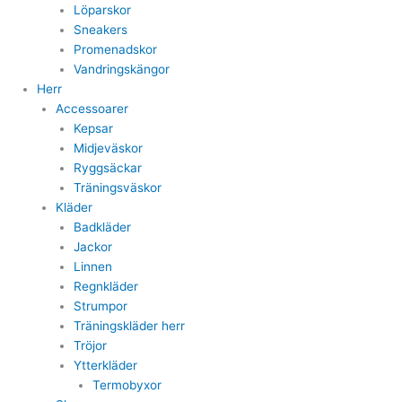
Löparskor
Sneakers
Promenadskor
Vandringskängor
Herr
Accessoarer
Kepsar
Midjeväskor
Ryggsäckar
Träningsväskor
Kläder
Badkläder
Jackor
Linnen
Regnkläder
Strumpor
Träningskläder herr
Tröjor
Ytterkläder
Termobyxor