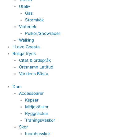
Uteliv
Gas
Stormkök
Vinterlek
Pulkor/Snowracer
Walking
i Love Gnesta
Roliga tryck
Citat & ordspråk
Ortsnamn Latitud
Världens Bästa
Dam
Accessoarer
Kepsar
Midjeväskor
Ryggsäckar
Träningsväskor
Skor
Inomhusskor