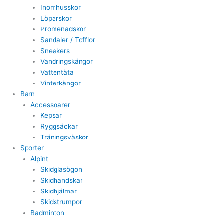
Inomhusskor
Löparskor
Promenadskor
Sandaler / Tofflor
Sneakers
Vandringskängor
Vattentäta
Vinterkängor
Barn
Accessoarer
Kepsar
Ryggsäckar
Träningsväskor
Sporter
Alpint
Skidglasögon
Skidhandskar
Skidhjälmar
Skidstrumpor
Badminton