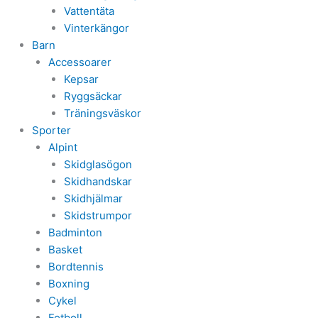
Vattentäta
Vinterkängor
Barn
Accessoarer
Kepsar
Ryggsäckar
Träningsväskor
Sporter
Alpint
Skidglasögon
Skidhandskar
Skidhjälmar
Skidstrumpor
Badminton
Basket
Bordtennis
Boxning
Cykel
Fotboll