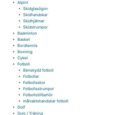
Alpint
Skidglasögon
Skidhandskar
Skidhjälmar
Skidstrumpor
Badminton
Basket
Bordtennis
Boxning
Cykel
Fotboll
Benskydd fotboll
Fotbollar
Fotbollsskor
Fotbollsstrumpor
Fotbollstillbehör
målvaktshandskar fotboll
Golf
Gym / Träning