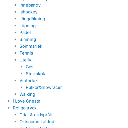
Innebandy
Ishockey
Längdåkning
Löpning
Padel
Simning
Sommarlek
Tennis
Uteliv
Gas
Stormkök
Vinterlek
Pulkor/Snowracer
Walking
i Love Gnesta
Roliga tryck
Citat & ordspråk
Ortsnamn Latitud