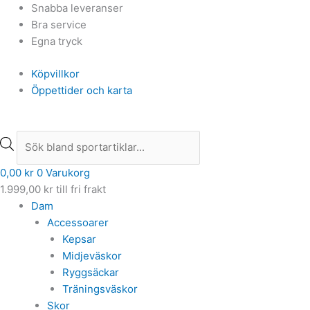
Hoppa
Products
Products
Snabba leveranser
till
search
search
Bra service
innehåll
Egna tryck
Köpvillkor
Öppettider och karta
0,00
kr
0
Varukorg
1.999,00
kr
till fri frakt
Dam
Accessoarer
Kepsar
Midjeväskor
Ryggsäckar
Träningsväskor
Skor