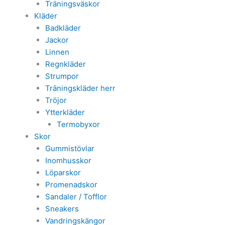
Träningsväskor
Kläder
Badkläder
Jackor
Linnen
Regnkläder
Strumpor
Träningskläder herr
Tröjor
Ytterkläder
Termobyxor
Skor
Gummistövlar
Inomhusskor
Löparskor
Promenadskor
Sandaler / Tofflor
Sneakers
Vandringskängor