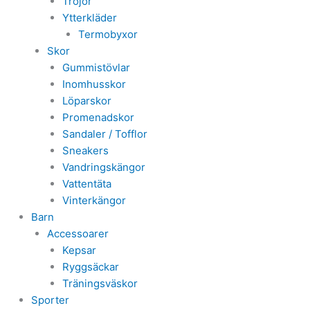
Tröjor
Ytterkläder
Termobyxor
Skor
Gummistövlar
Inomhusskor
Löparskor
Promenadskor
Sandaler / Tofflor
Sneakers
Vandringskängor
Vattentäta
Vinterkängor
Barn
Accessoarer
Kepsar
Ryggsäckar
Träningsväskor
Sporter