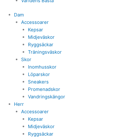
Världens Bästa
Dam
Accessoarer
Kepsar
Midjeväskor
Ryggsäckar
Träningsväskor
Skor
Inomhusskor
Löparskor
Sneakers
Promenadskor
Vandringskängor
Herr
Accessoarer
Kepsar
Midjeväskor
Ryggsäckar