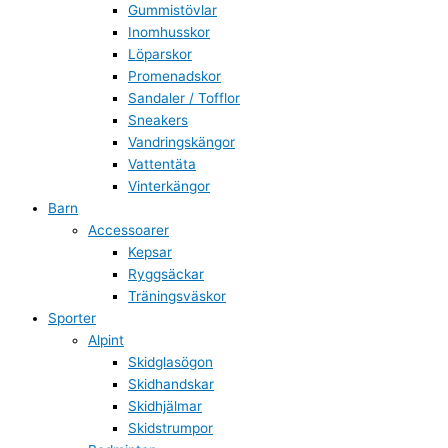
Gummistövlar
Inomhusskor
Löparskor
Promenadskor
Sandaler / Tofflor
Sneakers
Vandringskängor
Vattentäta
Vinterkängor
Barn
Accessoarer
Kepsar
Ryggsäckar
Träningsväskor
Sporter
Alpint
Skidglasögon
Skidhandskar
Skidhjälmar
Skidstrumpor