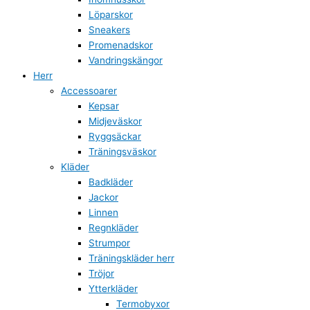
Löparskor
Sneakers
Promenadskor
Vandringskängor
Herr
Accessoarer
Kepsar
Midjeväskor
Ryggsäckar
Träningsväskor
Kläder
Badkläder
Jackor
Linnen
Regnkläder
Strumpor
Träningskläder herr
Tröjor
Ytterkläder
Termobyxor