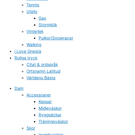
Tennis
Uteliv
Gas
Stormkök
Vinterlek
Pulkor/Snowracer
Walking
i Love Gnesta
Roliga tryck
Citat & ordspråk
Ortsnamn Latitud
Världens Bästa
Dam
Accessoarer
Kepsar
Midjeväskor
Ryggsäckar
Träningsväskor
Skor
Inomhusskor