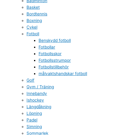
Badminton
Basket
Bordtennis
Boxning
Cykel
Fotboll
Benskydd fotboll
Fotbollar
Fotbollsskor
Fotbollsstrumpor
Fotbollstillbehör
målvaktshandskar fotboll
Golf
Gym / Träning
Innebandy
Ishockey
Längdåkning
Löpning
Padel
Simning
Sommarlek