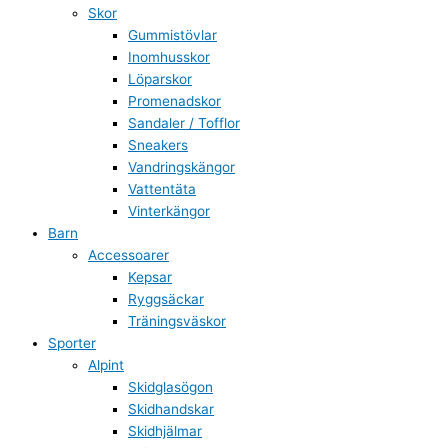
Skor
Gummistövlar
Inomhusskor
Löparskor
Promenadskor
Sandaler / Tofflor
Sneakers
Vandringskängor
Vattentäta
Vinterkängor
Barn
Accessoarer
Kepsar
Ryggsäckar
Träningsväskor
Sporter
Alpint
Skidglasögon
Skidhandskar
Skidhjälmar