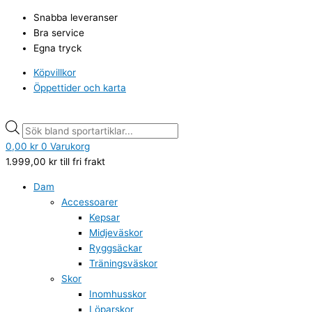
Hoppa
Abilica
Products
Products
Snabba leveranser
till
Yogamatta
search
search
Bra service
innehåll
mängd
Egna tryck
Köpvillkor
Öppettider och karta
0,00
kr
0
Varukorg
1.999,00
kr
till fri frakt
Dam
Accessoarer
Kepsar
Midjeväskor
Ryggsäckar
Träningsväskor
Skor
Inomhusskor
Löparskor