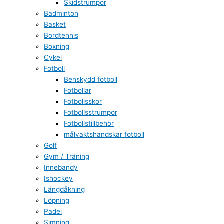
Skidstrumpor
Badminton
Basket
Bordtennis
Boxning
Cykel
Fotboll
Benskydd fotboll
Fotbollar
Fotbollsskor
Fotbollsstrumpor
Fotbollstillbehör
målvaktshandskar fotboll
Golf
Gym / Träning
Innebandy
Ishockey
Längdåkning
Löpning
Padel
Simning