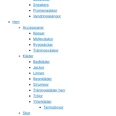
Sneakers
Promenadskor
Vandringskängor
Herr
Accessoarer
Kepsar
Midjeväskor
Ryggsäckar
Träningsväskor
Kläder
Badkläder
Jackor
Linnen
Regnkläder
Strumpor
Träningskläder herr
Tröjor
Ytterkläder
Termobyxor
Skor