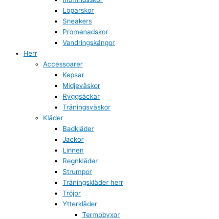
Löparskor
Sneakers
Promenadskor
Vandringskängor
Herr
Accessoarer
Kepsar
Midjeväskor
Ryggsäckar
Träningsväskor
Kläder
Badkläder
Jackor
Linnen
Regnkläder
Strumpor
Träningskläder herr
Tröjor
Ytterkläder
Termobyxor