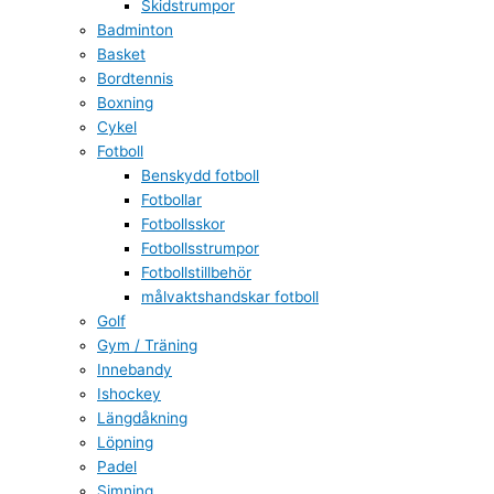
Skidstrumpor
Badminton
Basket
Bordtennis
Boxning
Cykel
Fotboll
Benskydd fotboll
Fotbollar
Fotbollsskor
Fotbollsstrumpor
Fotbollstillbehör
målvaktshandskar fotboll
Golf
Gym / Träning
Innebandy
Ishockey
Längdåkning
Löpning
Padel
Simning