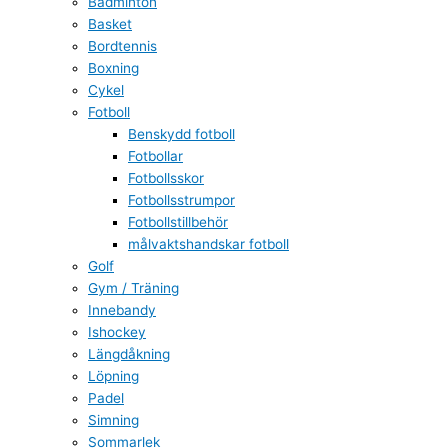
Badminton
Basket
Bordtennis
Boxning
Cykel
Fotboll
Benskydd fotboll
Fotbollar
Fotbollsskor
Fotbollsstrumpor
Fotbollstillbehör
målvaktshandskar fotboll
Golf
Gym / Träning
Innebandy
Ishockey
Längdåkning
Löpning
Padel
Simning
Sommarlek