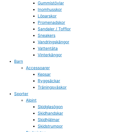
Gummistövlar
Inomhusskor
Löparskor
Promenadskor
Sandaler / Tofflor
Sneakers
Vandringskängor
Vattentäta
Vinterkängor
Barn
Accessoarer
Kepsar
Ryggsäckar
Träningsväskor
Sporter
Alpint
Skidglasögon
Skidhandskar
Skidhjälmar
Skidstrumpor