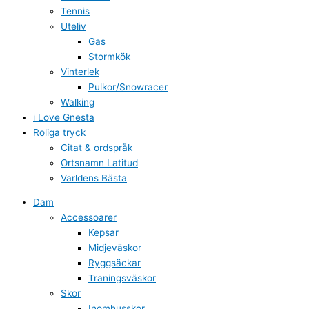
Tennis
Uteliv
Gas
Stormkök
Vinterlek
Pulkor/Snowracer
Walking
i Love Gnesta
Roliga tryck
Citat & ordspråk
Ortsnamn Latitud
Världens Bästa
Dam
Accessoarer
Kepsar
Midjeväskor
Ryggsäckar
Träningsväskor
Skor
Inomhusskor