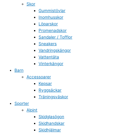
Skor
Gummistövlar
Inomhusskor
Löparskor
Promenadskor
Sandaler / Tofflor
Sneakers
Vandringskängor
Vattentäta
Vinterkängor
Barn
Accessoarer
Kepsar
Ryggsäckar
Träningsväskor
Sporter
Alpint
Skidglasögon
Skidhandskar
Skidhjälmar