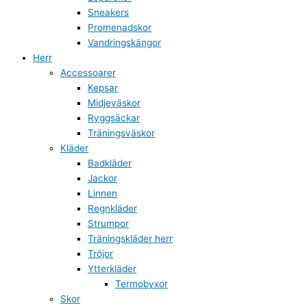
Sneakers
Promenadskor
Vandringskängor
Herr
Accessoarer
Kepsar
Midjeväskor
Ryggsäckar
Träningsväskor
Kläder
Badkläder
Jackor
Linnen
Regnkläder
Strumpor
Träningskläder herr
Tröjor
Ytterkläder
Termobyxor
Skor