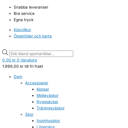
Hoppa
Puma
Products
Products
Snabba leveranser
till
Shuffle
search
search
Bra service
innehåll
Jr,
Egna tryck
White-
white-
Köpvillkor
gray-
Öppettider och karta
gold
mängd
0,00
kr
0
Varukorg
1.999,00
kr
till fri frakt
Dam
Accessoarer
Kepsar
Midjeväskor
Ryggsäckar
Träningsväskor
Skor
Inomhusskor
Löparskor