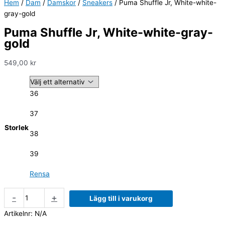
Hem
/
Dam
/
Damskor
/
Sneakers
/ Puma Shuffle Jr, White-white-
gray-gold
Puma Shuffle Jr, White-white-gray-
gold
549,00
kr
36
37
Storlek
38
39
Rensa
-
+
Lägg till i varukorg
Artikelnr:
N/A