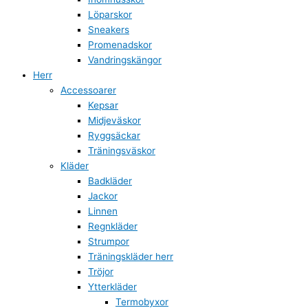
Löparskor
Sneakers
Promenadskor
Vandringskängor
Herr
Accessoarer
Kepsar
Midjeväskor
Ryggsäckar
Träningsväskor
Kläder
Badkläder
Jackor
Linnen
Regnkläder
Strumpor
Träningskläder herr
Tröjor
Ytterkläder
Termobyxor