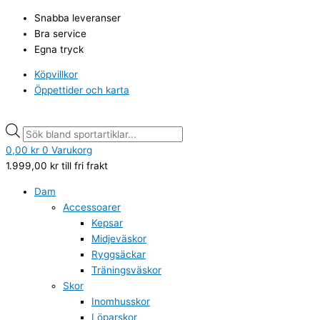
Hoppa
Defender
Products
Products
Snabba leveranser
till
Alvin
search
search
Bra service
innehåll
tee,
Egna tryck
Snow
White
Köpvillkor
mängd
Öppettider och karta
0,00
kr
0
Varukorg
1.999,00
kr
till fri frakt
Dam
Accessoarer
Kepsar
Midjeväskor
Ryggsäckar
Träningsväskor
Skor
Inomhusskor
Löparskor