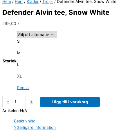
Hem
/
Herr
/
Kläder
/
Tröjor
/ Defender Alvin tee, Snow White
Defender Alvin tee, Snow White
299,00
kr
S
M
Storlek
L
XL
Rensa
-
+
Lägg till i varukorg
Artikelnr:
N/A
Beskrivning
Ytterligare information