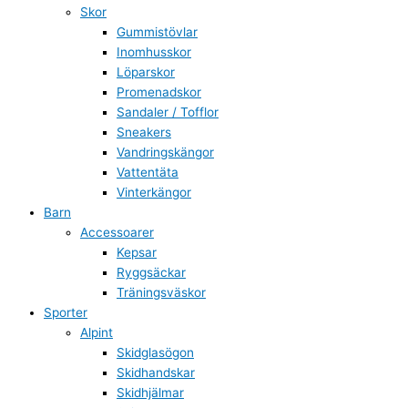
Skor
Gummistövlar
Inomhusskor
Löparskor
Promenadskor
Sandaler / Tofflor
Sneakers
Vandringskängor
Vattentäta
Vinterkängor
Barn
Accessoarer
Kepsar
Ryggsäckar
Träningsväskor
Sporter
Alpint
Skidglasögon
Skidhandskar
Skidhjälmar