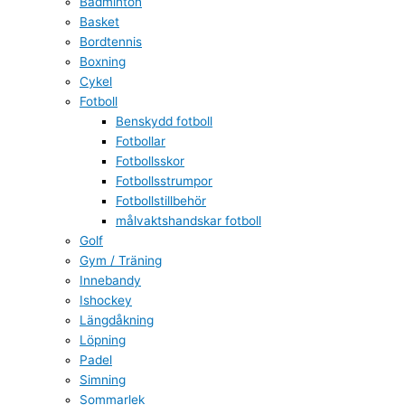
Badminton
Basket
Bordtennis
Boxning
Cykel
Fotboll
Benskydd fotboll
Fotbollar
Fotbollsskor
Fotbollsstrumpor
Fotbollstillbehör
målvaktshandskar fotboll
Golf
Gym / Träning
Innebandy
Ishockey
Längdåkning
Löpning
Padel
Simning
Sommarlek