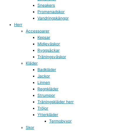
Sneakers
Promenadskor
Vandringskängor
Herr
Accessoarer
Kepsar
Midjeväskor
Ryggsäckar
Träningsväskor
Kläder
Badkläder
Jackor
Linnen
Regnkläder
Strumpor
Träningskläder herr
Tröjor
Ytterkläder
Termobyxor
Skor