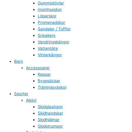
Gummistövlar
Inomhusskor
Löparskor
Promenadskor
Sandaler / Tofflor
Sneakers
Vandringskängor
Vattentäta
Vinterkängor
Barn
Accessoarer
Kepsar
Ryggsäckar
Träningsväskor
Sporter
Alpint
Skidglasögon
Skidhandskar
Skidhjälmar
Skidstrumpor