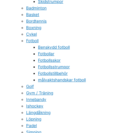
Skidstrumpor
Badminton
Basket
Bordtennis
Boxning
Cykel
Fotboll
Benskydd fotboll
Fotbollar
Fotbollsskor
Fotbollsstrumpor
Fotbollstillbehör
målvaktshandskar fotboll
Golf
Gym / Träning
Innebandy
Ishockey
Längdåkning
Löpning
Padel
Simning