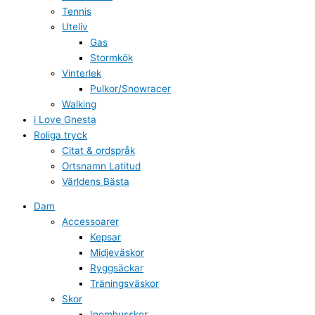
Tennis
Uteliv
Gas
Stormkök
Vinterlek
Pulkor/Snowracer
Walking
i Love Gnesta
Roliga tryck
Citat & ordspråk
Ortsnamn Latitud
Världens Bästa
Dam
Accessoarer
Kepsar
Midjeväskor
Ryggsäckar
Träningsväskor
Skor
Inomhusskor