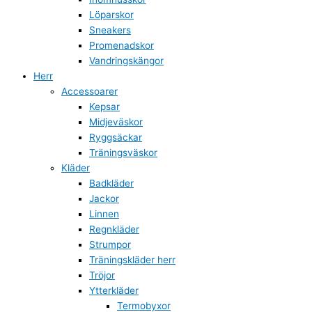
Löparskor
Sneakers
Promenadskor
Vandringskängor
Herr
Accessoarer
Kepsar
Midjeväskor
Ryggsäckar
Träningsväskor
Kläder
Badkläder
Jackor
Linnen
Regnkläder
Strumpor
Träningskläder herr
Tröjor
Ytterkläder
Termobyxor