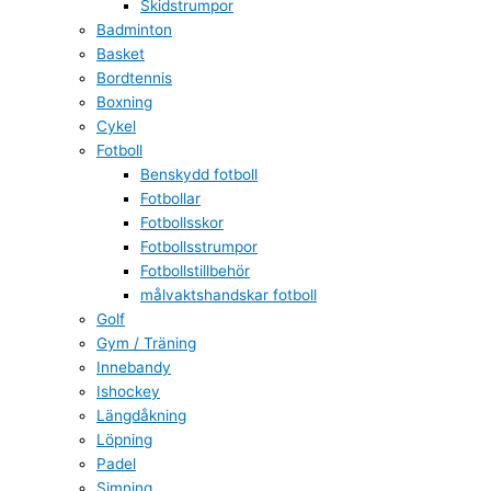
Skidstrumpor
Badminton
Basket
Bordtennis
Boxning
Cykel
Fotboll
Benskydd fotboll
Fotbollar
Fotbollsskor
Fotbollsstrumpor
Fotbollstillbehör
målvaktshandskar fotboll
Golf
Gym / Träning
Innebandy
Ishockey
Längdåkning
Löpning
Padel
Simning