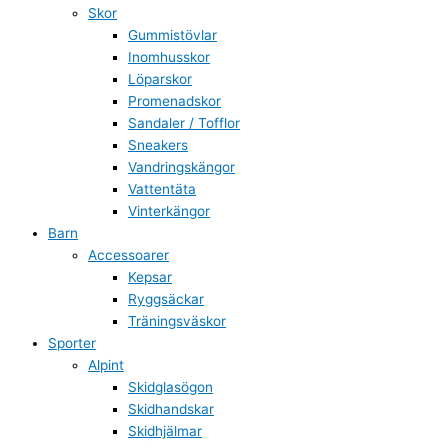
Skor
Gummistövlar
Inomhusskor
Löparskor
Promenadskor
Sandaler / Tofflor
Sneakers
Vandringskängor
Vattentäta
Vinterkängor
Barn
Accessoarer
Kepsar
Ryggsäckar
Träningsväskor
Sporter
Alpint
Skidglasögon
Skidhandskar
Skidhjälmar