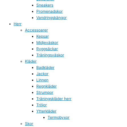
Sneakers
Promenadskor
Vandringskängor
Herr
Accessoarer
Kepsar
Midjeväskor
Ryggsäckar
Träningsväskor
Kläder
Badkläder
Jackor
Linnen
Regnkläder
Strumpor
Träningskläder herr
Tröjor
Ytterkläder
Termobyxor
Skor