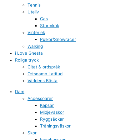
Tennis
Uteliv
Gas
Stormkök
Vinterlek
Pulkor/Snowracer
Walking
i Love Gnesta
Roliga tryck
Citat & ordspråk
Ortsnamn Latitud
Världens Bästa
Dam
Accessoarer
Kepsar
Midjeväskor
Ryggsäckar
Träningsväskor
Skor
Inomhusskor