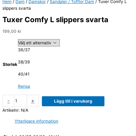
Hem
/
Dam
/
Damskor
/
Sandaler / Tofflor Dam
/ Tuxer Comfy L
slippers svarta
Tuxer Comfy L slippers svarta
199,00
kr
36/37
38/39
Storlek
40/41
Rensa
-
+
Lägg till i varukorg
Artikelnr:
N/A
Ytterligare information