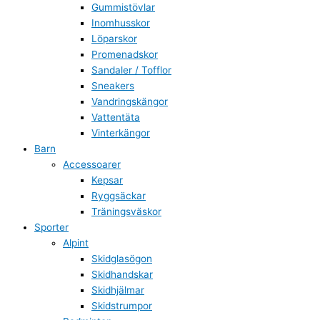
Gummistövlar
Inomhusskor
Löparskor
Promenadskor
Sandaler / Tofflor
Sneakers
Vandringskängor
Vattentäta
Vinterkängor
Barn
Accessoarer
Kepsar
Ryggsäckar
Träningsväskor
Sporter
Alpint
Skidglasögon
Skidhandskar
Skidhjälmar
Skidstrumpor