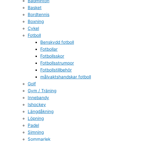
Badminton
Basket
Bordtennis
Boxning
Cykel
Fotboll
Benskydd fotboll
Fotbollar
Fotbollsskor
Fotbollsstrumpor
Fotbollstillbehör
målvaktshandskar fotboll
Golf
Gym / Träning
Innebandy
Ishockey
Längdåkning
Löpning
Padel
Simning
Sommarlek