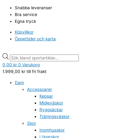
Hoppa
Tuxer
Products
Products
Snabba leveranser
till
Comfy
search
search
Bra service
innehåll
L
Egna tryck
slippers
svarta
Köpvillkor
mängd
Öppettider och karta
0,00
kr
0
Varukorg
1.999,00
kr
till fri frakt
Dam
Accessoarer
Kepsar
Midjeväskor
Ryggsäckar
Träningsväskor
Skor
Inomhusskor
Löparskor