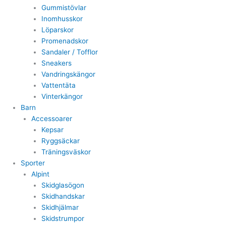
Gummistövlar
Inomhusskor
Löparskor
Promenadskor
Sandaler / Tofflor
Sneakers
Vandringskängor
Vattentäta
Vinterkängor
Barn
Accessoarer
Kepsar
Ryggsäckar
Träningsväskor
Sporter
Alpint
Skidglasögon
Skidhandskar
Skidhjälmar
Skidstrumpor