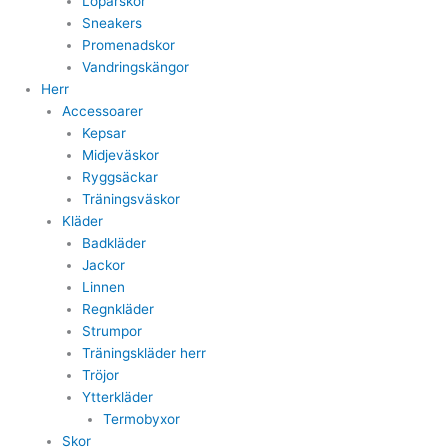
Löparskor
Sneakers
Promenadskor
Vandringskängor
Herr
Accessoarer
Kepsar
Midjeväskor
Ryggsäckar
Träningsväskor
Kläder
Badkläder
Jackor
Linnen
Regnkläder
Strumpor
Träningskläder herr
Tröjor
Ytterkläder
Termobyxor
Skor