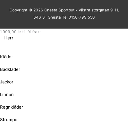
Copyright © 2026
Gnesta Sportbutik
Västra storgatan 9-11,
646 31 Gnesta Tel 0158-799 550
1.999,00
kr
till fri frakt
Herr
Kläder
Badkläder
Jackor
Linnen
Regnkläder
Strumpor