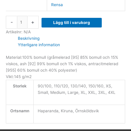
Rensa
-
+
Lägg till i varukorg
Artikelnr:
N/A
Beskrivning
Ytterligare information
Material:100% bomull (gråmelerad [95] 85% bomull och 15%
viskos, ash [92] 99% bomull och 1% viskos, antracitmelerad
[955] 60% bomull och 40% polyester)
Vikt:145 g/m2
Storlek
90/100, 110/120, 130/140, 150/160, XS,
Small, Medium, Large, XL, XXL, 3XL, 4XL
Ortsnamn
Haparanda, Kiruna, Örnsköldsvik