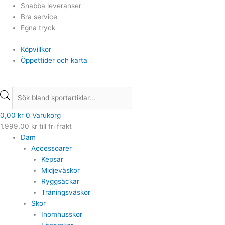
Hoppa
Products
Products
Snabba leveranser
till
search
search
Bra service
innehåll
Egna tryck
Köpvillkor
Öppettider och karta
0,00
kr
0
Varukorg
1.999,00
kr
till fri frakt
Dam
Accessoarer
Kepsar
Midjeväskor
Ryggsäckar
Träningsväskor
Skor
Inomhusskor