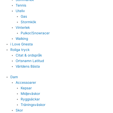
Tennis
Uteliv
Gas
Stormkök
Vinterlek
Pulkor/Snowracer
Walking
i Love Gnesta
Roliga tryck
Citat & ordspråk
Ortsnamn Latitud
Världens Bästa
Dam
Accessoarer
Kepsar
Midjeväskor
Ryggsäckar
Träningsväskor
Skor