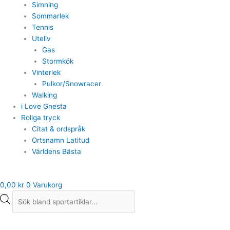
Simning
Sommarlek
Tennis
Uteliv
Gas
Stormkök
Vinterlek
Pulkor/Snowracer
Walking
i Love Gnesta
Roliga tryck
Citat & ordspråk
Ortsnamn Latitud
Världens Bästa
0,00
kr
0
Varukorg
T-