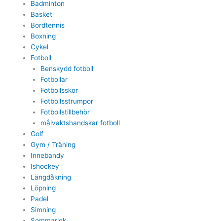
Badminton
Basket
Bordtennis
Boxning
Cykel
Fotboll
Benskydd fotboll
Fotbollar
Fotbollsskor
Fotbollsstrumpor
Fotbollstillbehör
målvaktshandskar fotboll
Golf
Gym / Träning
Innebandy
Ishockey
Längdåkning
Löpning
Padel
Simning
Sommarlek