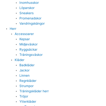
Inomhusskor
Löparskor
Sneakers
Promenadskor
Vandringskängor
Herr
Accessoarer
Kepsar
Midjeväskor
Ryggsäckar
Träningsväskor
Kläder
Badkläder
Jackor
Linnen
Regnkläder
Strumpor
Träningskläder herr
Tröjor
Ytterkläder