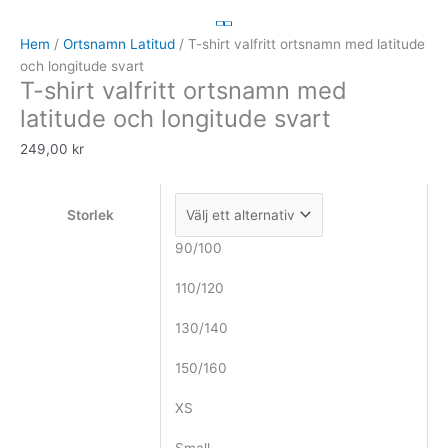
shirt
valfritt
Hem
/
Ortsnamn Latitud
/ T-shirt valfritt ortsnamn med latitude
ortsnamn
och longitude svart
T-shirt valfritt ortsnamn med
med
latitude
latitude och longitude svart
och
249,00
kr
longitude
svart
mängd
Storlek
90/100
110/120
130/140
150/160
XS