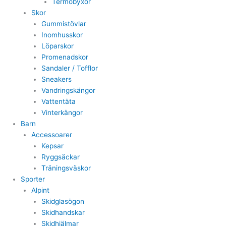
Termobyxor
Skor
Gummistövlar
Inomhusskor
Löparskor
Promenadskor
Sandaler / Tofflor
Sneakers
Vandringskängor
Vattentäta
Vinterkängor
Barn
Accessoarer
Kepsar
Ryggsäckar
Träningsväskor
Sporter
Alpint
Skidglasögon
Skidhandskar
Skidhjälmar