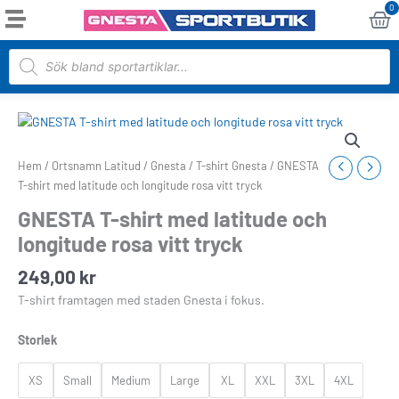
Hoppa
0
Va
till
innehåll
Products
search
GNESTA
T-
shirt
Hem
/
Ortsnamn Latitud
/
Gnesta
/
T-shirt Gnesta
/ GNESTA
med
T-shirt med latitude och longitude rosa vitt tryck
latitude
GNESTA T-shirt med latitude och
och
longitude rosa vitt tryck
longitude
rosa
249,00
kr
vitt
tryck
T-shirt framtagen med staden Gnesta i fokus.
mängd
Storlek
XS
Small
Medium
Large
XL
XXL
3XL
4XL