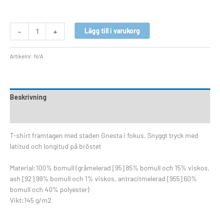
-
+
Lägg till i varukorg
Artikelnr:
N/A
Beskrivning
Ytterligare information
T-shirt framtagen med staden Gnesta i fokus. Snyggt tryck med
latitud och longitud på bröstet
Material:100% bomull (gråmelerad [95] 85% bomull och 15% viskos,
ash [92] 99% bomull och 1% viskos, antracitmelerad [955] 60%
bomull och 40% polyester)
Vikt:145 g/m2