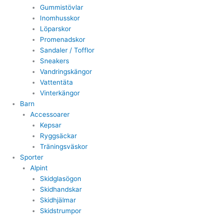
Gummistövlar
Inomhusskor
Löparskor
Promenadskor
Sandaler / Tofflor
Sneakers
Vandringskängor
Vattentäta
Vinterkängor
Barn
Accessoarer
Kepsar
Ryggsäckar
Träningsväskor
Sporter
Alpint
Skidglasögon
Skidhandskar
Skidhjälmar
Skidstrumpor