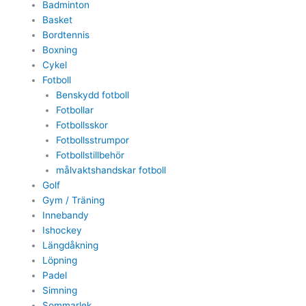
Badminton
Basket
Bordtennis
Boxning
Cykel
Fotboll
Benskydd fotboll
Fotbollar
Fotbollsskor
Fotbollsstrumpor
Fotbollstillbehör
målvaktshandskar fotboll
Golf
Gym / Träning
Innebandy
Ishockey
Längdåkning
Löpning
Padel
Simning
Sommarlek