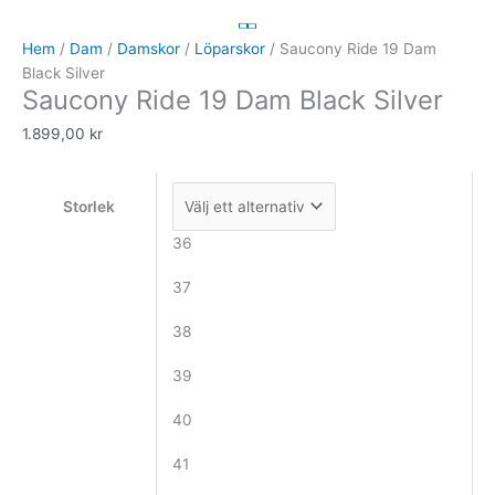
Ride
19
Hem
/
Dam
/
Damskor
/
Löparskor
/ Saucony Ride 19 Dam
Dam
Black Silver
Saucony Ride 19 Dam Black Silver
Black
Silver
1.899,00
kr
mängd
Storlek
36
37
38
39
40
41