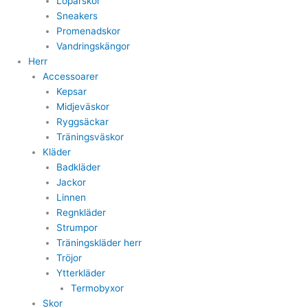
Löparskor
Sneakers
Promenadskor
Vandringskängor
Herr
Accessoarer
Kepsar
Midjeväskor
Ryggsäckar
Träningsväskor
Kläder
Badkläder
Jackor
Linnen
Regnkläder
Strumpor
Träningskläder herr
Tröjor
Ytterkläder
Termobyxor
Skor