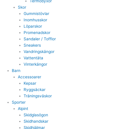
Termobyxor
Skor
Gummistövlar
Inomhusskor
Löparskor
Promenadskor
Sandaler / Tofflor
Sneakers
Vandringskängor
Vattentäta
Vinterkängor
Barn
Accessoarer
Kepsar
Ryggsäckar
Träningsväskor
Sporter
Alpint
Skidglasögon
Skidhandskar
Skidhjälmar