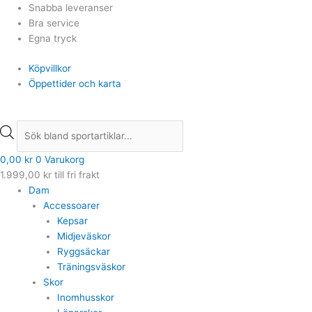
Hoppa
Products
Products
Snabba leveranser
till
search
search
Bra service
innehåll
Egna tryck
Köpvillkor
Öppettider och karta
0,00
kr
0
Varukorg
1.999,00
kr
till fri frakt
Dam
Accessoarer
Kepsar
Midjeväskor
Ryggsäckar
Träningsväskor
Skor
Inomhusskor