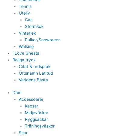
Tennis
Uteliv
Gas
Stormkök
Vinterlek
Pulkor/Snowracer
Walking
i Love Gnesta
Roliga tryck
Citat & ordspråk
Ortsnamn Latitud
Världens Bästa
Dam
Accessoarer
Kepsar
Midjeväskor
Ryggsäckar
Träningsväskor
Skor