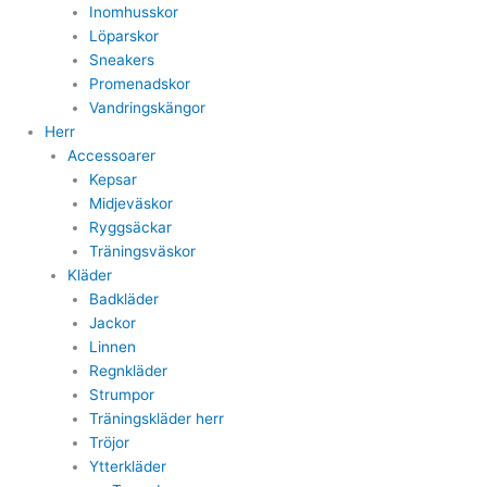
Inomhusskor
Löparskor
Sneakers
Promenadskor
Vandringskängor
Herr
Accessoarer
Kepsar
Midjeväskor
Ryggsäckar
Träningsväskor
Kläder
Badkläder
Jackor
Linnen
Regnkläder
Strumpor
Träningskläder herr
Tröjor
Ytterkläder