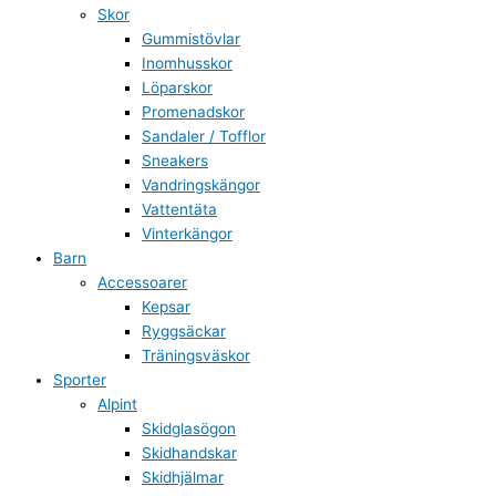
Skor
Gummistövlar
Inomhusskor
Löparskor
Promenadskor
Sandaler / Tofflor
Sneakers
Vandringskängor
Vattentäta
Vinterkängor
Barn
Accessoarer
Kepsar
Ryggsäckar
Träningsväskor
Sporter
Alpint
Skidglasögon
Skidhandskar
Skidhjälmar