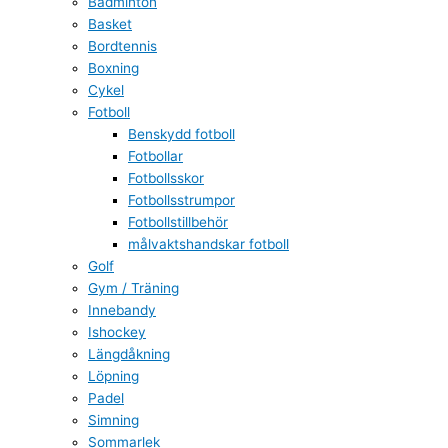
Badminton
Basket
Bordtennis
Boxning
Cykel
Fotboll
Benskydd fotboll
Fotbollar
Fotbollsskor
Fotbollsstrumpor
Fotbollstillbehör
målvaktshandskar fotboll
Golf
Gym / Träning
Innebandy
Ishockey
Längdåkning
Löpning
Padel
Simning
Sommarlek