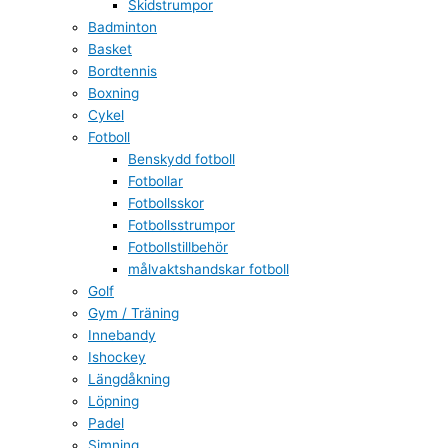
Skidstrumpor
Badminton
Basket
Bordtennis
Boxning
Cykel
Fotboll
Benskydd fotboll
Fotbollar
Fotbollsskor
Fotbollsstrumpor
Fotbollstillbehör
målvaktshandskar fotboll
Golf
Gym / Träning
Innebandy
Ishockey
Längdåkning
Löpning
Padel
Simning