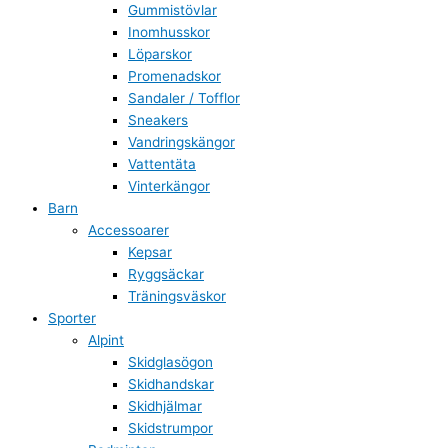
Gummistövlar
Inomhusskor
Löparskor
Promenadskor
Sandaler / Tofflor
Sneakers
Vandringskängor
Vattentäta
Vinterkängor
Barn
Accessoarer
Kepsar
Ryggsäckar
Träningsväskor
Sporter
Alpint
Skidglasögon
Skidhandskar
Skidhjälmar
Skidstrumpor