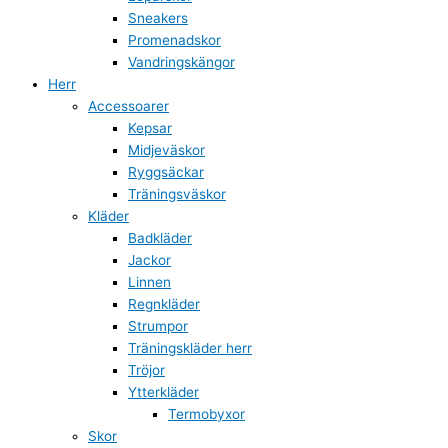
Sneakers
Promenadskor
Vandringskängor
Herr
Accessoarer
Kepsar
Midjeväskor
Ryggsäckar
Träningsväskor
Kläder
Badkläder
Jackor
Linnen
Regnkläder
Strumpor
Träningskläder herr
Tröjor
Ytterkläder
Termobyxor
Skor