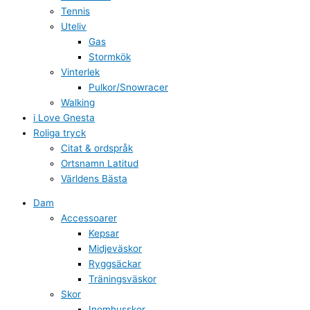
Tennis
Uteliv
Gas
Stormkök
Vinterlek
Pulkor/Snowracer
Walking
i Love Gnesta
Roliga tryck
Citat & ordspråk
Ortsnamn Latitud
Världens Bästa
Dam
Accessoarer
Kepsar
Midjeväskor
Ryggsäckar
Träningsväskor
Skor
Inomhusskor