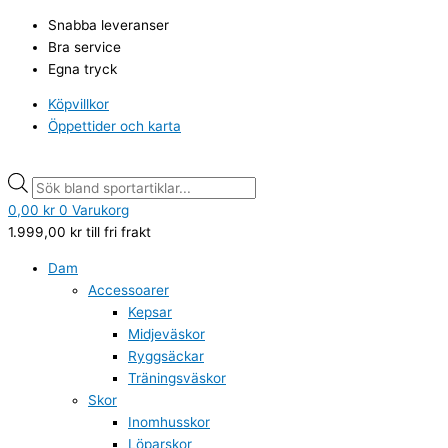
Hoppa
Mygghatt
Products
Products
Snabba leveranser
till
nät
search
search
Bra service
innehåll
mängd
Egna tryck
Köpvillkor
Öppettider och karta
0,00
kr
0
Varukorg
1.999,00
kr
till fri frakt
Dam
Accessoarer
Kepsar
Midjeväskor
Ryggsäckar
Träningsväskor
Skor
Inomhusskor
Löparskor