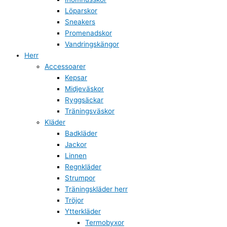
Löparskor
Sneakers
Promenadskor
Vandringskängor
Herr
Accessoarer
Kepsar
Midjeväskor
Ryggsäckar
Träningsväskor
Kläder
Badkläder
Jackor
Linnen
Regnkläder
Strumpor
Träningskläder herr
Tröjor
Ytterkläder
Termobyxor