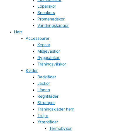
Löparskor
Sneakers
Promenadskor
Vandringskängor
Herr
Accessoarer
Kepsar
Midjeväskor
Ryggsäckar
Träningsväskor
Kläder
Badkläder
Jackor
Linnen
Regnkläder
Strumpor
Träningskläder herr
Tröjor
Ytterkläder
Termobyxor