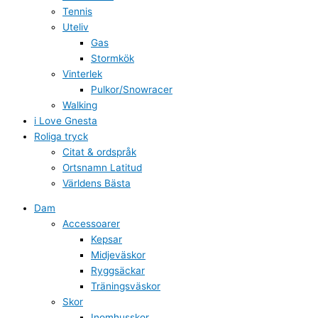
Tennis
Uteliv
Gas
Stormkök
Vinterlek
Pulkor/Snowracer
Walking
i Love Gnesta
Roliga tryck
Citat & ordspråk
Ortsnamn Latitud
Världens Bästa
Dam
Accessoarer
Kepsar
Midjeväskor
Ryggsäckar
Träningsväskor
Skor
Inomhusskor