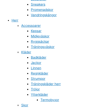
Sneakers
Promenadskor
Vandringskängor
Herr
Accessoarer
Kepsar
Midjeväskor
Ryggsäckar
Träningsväskor
Kläder
Badkläder
Jackor
Linnen
Regnkläder
Strumpor
Träningskläder herr
Tröjor
Ytterkläder
Termobyxor
Skor