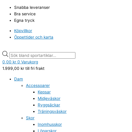
Hoppa
Products
Products
Snabba leveranser
till
search
search
Bra service
innehåll
Egna tryck
Köpvillkor
Öppettider och karta
0,00
kr
0
Varukorg
1.999,00
kr
till fri frakt
Dam
Accessoarer
Kepsar
Midjeväskor
Ryggsäckar
Träningsväskor
Skor
Inomhusskor
Löparskor