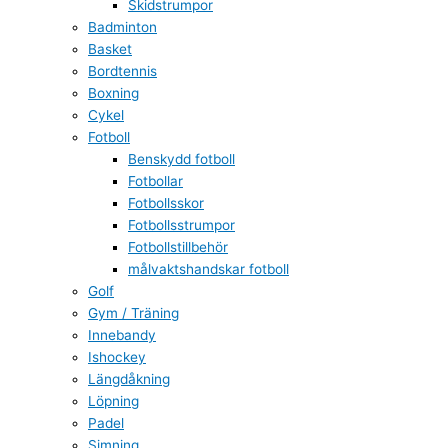
Skidstrumpor
Badminton
Basket
Bordtennis
Boxning
Cykel
Fotboll
Benskydd fotboll
Fotbollar
Fotbollsskor
Fotbollsstrumpor
Fotbollstillbehör
målvaktshandskar fotboll
Golf
Gym / Träning
Innebandy
Ishockey
Längdåkning
Löpning
Padel
Simning