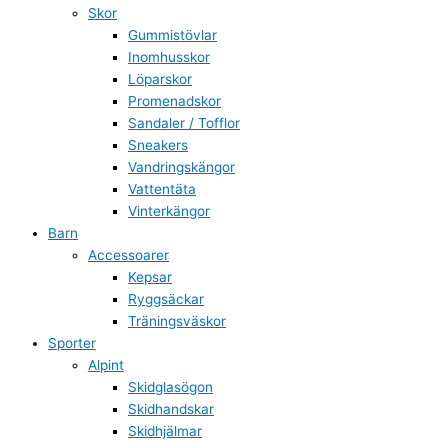
Skor
Gummistövlar
Inomhusskor
Löparskor
Promenadskor
Sandaler / Tofflor
Sneakers
Vandringskängor
Vattentäta
Vinterkängor
Barn
Accessoarer
Kepsar
Ryggsäckar
Träningsväskor
Sporter
Alpint
Skidglasögon
Skidhandskar
Skidhjälmar