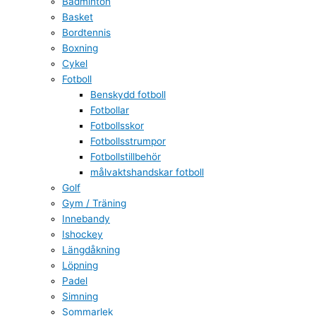
Badminton
Basket
Bordtennis
Boxning
Cykel
Fotboll
Benskydd fotboll
Fotbollar
Fotbollsskor
Fotbollsstrumpor
Fotbollstillbehör
målvaktshandskar fotboll
Golf
Gym / Träning
Innebandy
Ishockey
Längdåkning
Löpning
Padel
Simning
Sommarlek