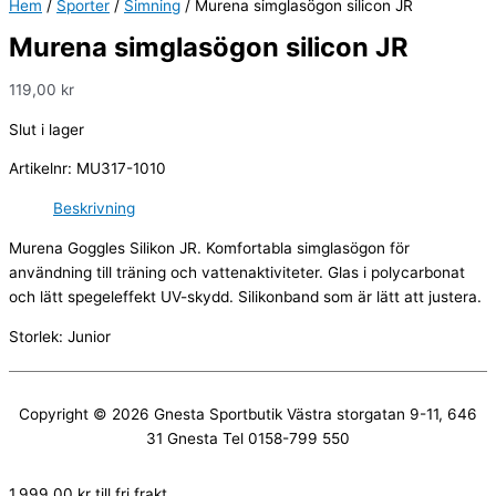
Hem
/
Sporter
/
Simning
/ Murena simglasögon silicon JR
Murena simglasögon silicon JR
119,00
kr
Slut i lager
Artikelnr:
MU317-1010
Beskrivning
Murena Goggles Silikon JR. Komfortabla simglasögon för
användning till träning och vattenaktiviteter. Glas i polycarbonat
och lätt spegeleffekt UV-skydd. Silikonband som är lätt att justera.
Storlek: Junior
Copyright © 2026
Gnesta Sportbutik
Västra storgatan 9-11, 646
31 Gnesta Tel 0158-799 550
1.999,00
kr
till fri frakt