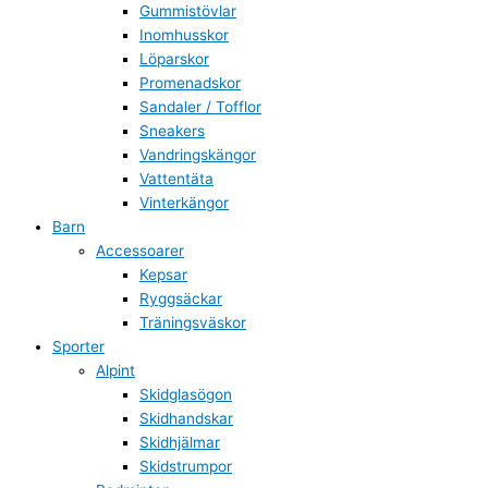
Gummistövlar
Inomhusskor
Löparskor
Promenadskor
Sandaler / Tofflor
Sneakers
Vandringskängor
Vattentäta
Vinterkängor
Barn
Accessoarer
Kepsar
Ryggsäckar
Träningsväskor
Sporter
Alpint
Skidglasögon
Skidhandskar
Skidhjälmar
Skidstrumpor