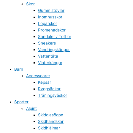
Skor
Gummistövlar
Inomhusskor
Löparskor
Promenadskor
Sandaler / Tofflor
Sneakers
Vandringskängor
Vattentäta
Vinterkängor
Barn
Accessoarer
Kepsar
Ryggsäckar
Träningsväskor
Sporter
Alpint
Skidglasögon
Skidhandskar
Skidhjälmar