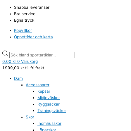
Hoppa
Kari
Products
Products
Snabba leveranser
till
Traa,
search
search
Bra service
innehåll
Rothe
Egna tryck
Headband,
Black
Köpvillkor
mängd
Öppettider och karta
0,00
kr
0
Varukorg
1.999,00
kr
till fri frakt
Dam
Accessoarer
Kepsar
Midjeväskor
Ryggsäckar
Träningsväskor
Skor
Inomhusskor
Löparskor