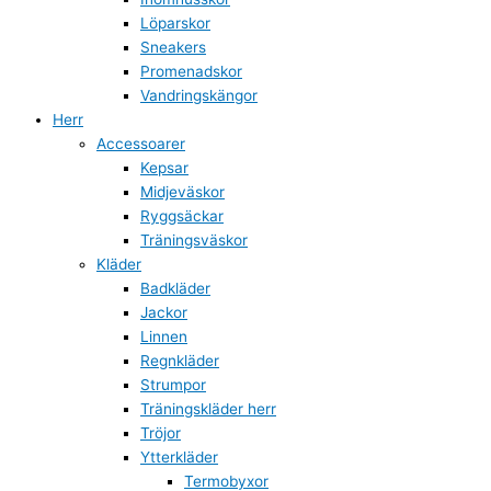
Löparskor
Sneakers
Promenadskor
Vandringskängor
Herr
Accessoarer
Kepsar
Midjeväskor
Ryggsäckar
Träningsväskor
Kläder
Badkläder
Jackor
Linnen
Regnkläder
Strumpor
Träningskläder herr
Tröjor
Ytterkläder
Termobyxor