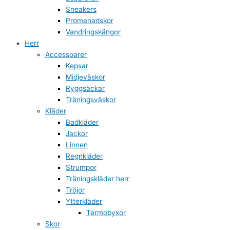
Sneakers
Promenadskor
Vandringskängor
Herr
Accessoarer
Kepsar
Midjeväskor
Ryggsäckar
Träningsväskor
Kläder
Badkläder
Jackor
Linnen
Regnkläder
Strumpor
Träningskläder herr
Tröjor
Ytterkläder
Termobyxor
Skor