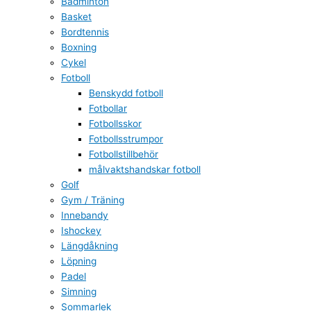
Badminton
Basket
Bordtennis
Boxning
Cykel
Fotboll
Benskydd fotboll
Fotbollar
Fotbollsskor
Fotbollsstrumpor
Fotbollstillbehör
målvaktshandskar fotboll
Golf
Gym / Träning
Innebandy
Ishockey
Längdåkning
Löpning
Padel
Simning
Sommarlek