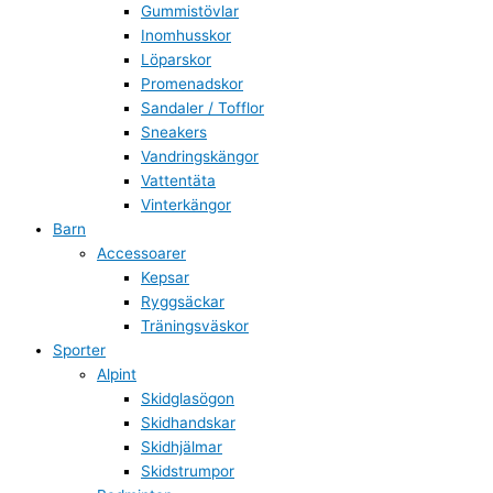
Gummistövlar
Inomhusskor
Löparskor
Promenadskor
Sandaler / Tofflor
Sneakers
Vandringskängor
Vattentäta
Vinterkängor
Barn
Accessoarer
Kepsar
Ryggsäckar
Träningsväskor
Sporter
Alpint
Skidglasögon
Skidhandskar
Skidhjälmar
Skidstrumpor