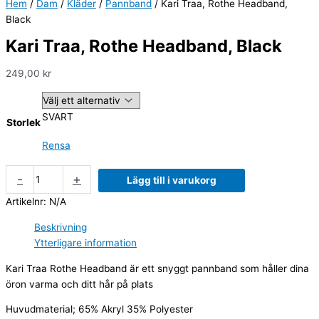
Hem
/
Dam
/
Kläder
/
Pannband
/ Kari Traa, Rothe Headband,
Black
Kari Traa, Rothe Headband, Black
249,00
kr
SVART
Storlek
Rensa
-
+
Lägg till i varukorg
Artikelnr:
N/A
Beskrivning
Ytterligare information
Kari Traa Rothe Headband är ett snyggt pannband som håller dina
öron varma och ditt hår på plats
Huvudmaterial; 65% Akryl 35% Polyester