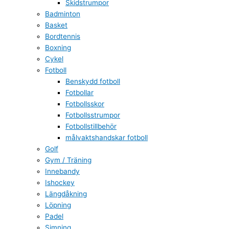
Skidstrumpor
Badminton
Basket
Bordtennis
Boxning
Cykel
Fotboll
Benskydd fotboll
Fotbollar
Fotbollsskor
Fotbollsstrumpor
Fotbollstillbehör
målvaktshandskar fotboll
Golf
Gym / Träning
Innebandy
Ishockey
Längdåkning
Löpning
Padel
Simning