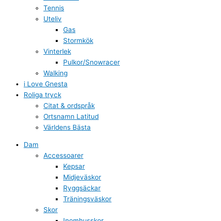
Tennis
Uteliv
Gas
Stormkök
Vinterlek
Pulkor/Snowracer
Walking
i Love Gnesta
Roliga tryck
Citat & ordspråk
Ortsnamn Latitud
Världens Bästa
Dam
Accessoarer
Kepsar
Midjeväskor
Ryggsäckar
Träningsväskor
Skor
Inomhusskor