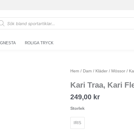
oducts
arch
 GNESTA
ROLIGA TRYCK
Kari
Hem
/
Dam
/
Kläder
/
Mössor
/ Ka
Traa,
Kari Traa, Kari Fl
Kari
Fleece
249,00
kr
Beanie,
Iris
Storlek
mängd
IRIS