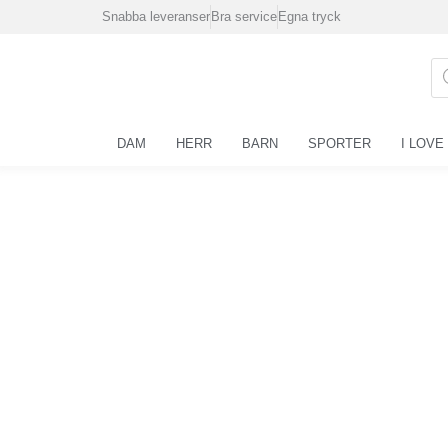
Hoppa
Snabba leveranser
Bra service
Egna tryck
till
innehåll
Pr
se
DAM
HERR
BARN
SPORTER
I LOVE