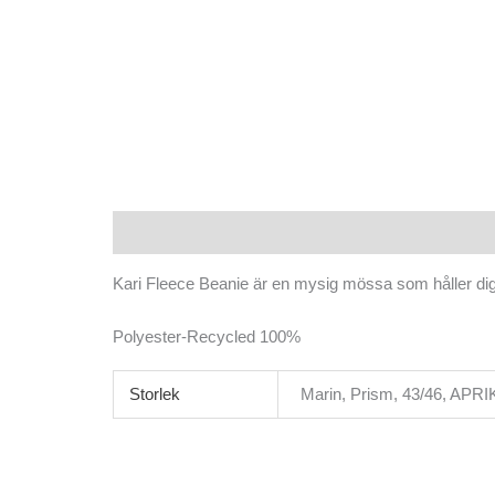
Beskrivning
Ytterligare information
Kari Fleece Beanie är en mysig mössa som håller di
Polyester-Recycled 100%
Storlek
Marin, Prism, 43/46, AP