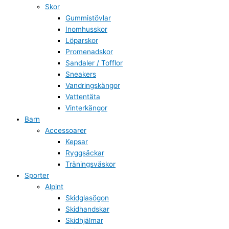
Skor
Gummistövlar
Inomhusskor
Löparskor
Promenadskor
Sandaler / Tofflor
Sneakers
Vandringskängor
Vattentäta
Vinterkängor
Barn
Accessoarer
Kepsar
Ryggsäckar
Träningsväskor
Sporter
Alpint
Skidglasögon
Skidhandskar
Skidhjälmar