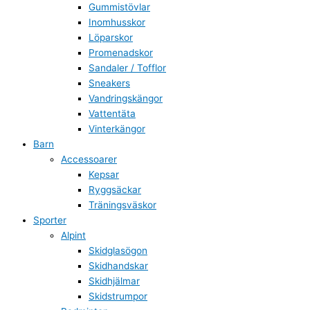
Gummistövlar
Inomhusskor
Löparskor
Promenadskor
Sandaler / Tofflor
Sneakers
Vandringskängor
Vattentäta
Vinterkängor
Barn
Accessoarer
Kepsar
Ryggsäckar
Träningsväskor
Sporter
Alpint
Skidglasögon
Skidhandskar
Skidhjälmar
Skidstrumpor