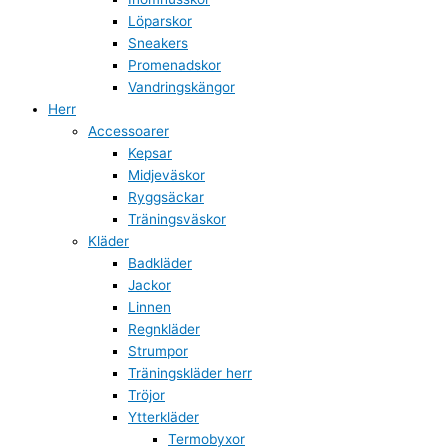
Löparskor
Sneakers
Promenadskor
Vandringskängor
Herr
Accessoarer
Kepsar
Midjeväskor
Ryggsäckar
Träningsväskor
Kläder
Badkläder
Jackor
Linnen
Regnkläder
Strumpor
Träningskläder herr
Tröjor
Ytterkläder
Termobyxor