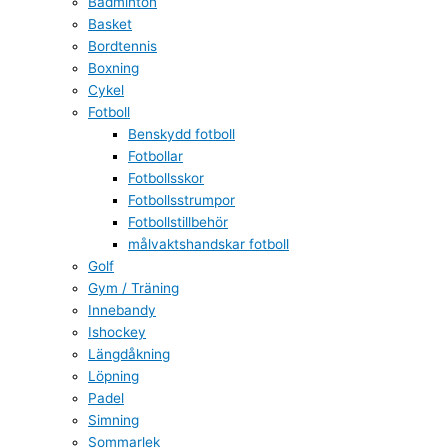
Badminton
Basket
Bordtennis
Boxning
Cykel
Fotboll
Benskydd fotboll
Fotbollar
Fotbollsskor
Fotbollsstrumpor
Fotbollstillbehör
målvaktshandskar fotboll
Golf
Gym / Träning
Innebandy
Ishockey
Längdåkning
Löpning
Padel
Simning
Sommarlek