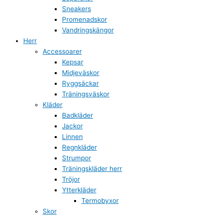
Sneakers
Promenadskor
Vandringskängor
Herr
Accessoarer
Kepsar
Midjeväskor
Ryggsäckar
Träningsväskor
Kläder
Badkläder
Jackor
Linnen
Regnkläder
Strumpor
Träningskläder herr
Tröjor
Ytterkläder
Termobyxor
Skor