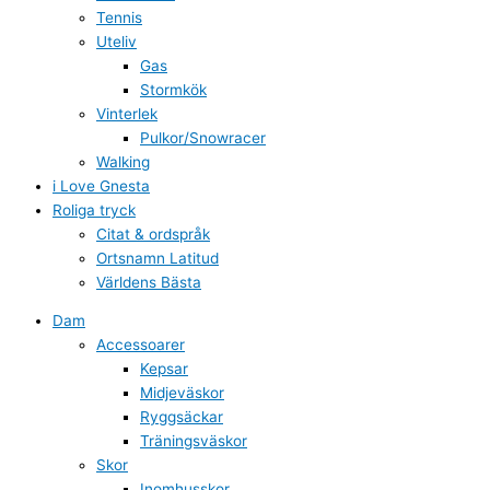
Tennis
Uteliv
Gas
Stormkök
Vinterlek
Pulkor/Snowracer
Walking
i Love Gnesta
Roliga tryck
Citat & ordspråk
Ortsnamn Latitud
Världens Bästa
Dam
Accessoarer
Kepsar
Midjeväskor
Ryggsäckar
Träningsväskor
Skor
Inomhusskor