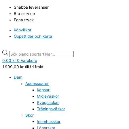
Hoppa
Products
Products
Snabba leveranser
till
search
search
Bra service
innehåll
Egna tryck
Köpvillkor
Öppettider och karta
0,00
kr
0
Varukorg
1.999,00
kr
till fri frakt
Dam
Accessoarer
Kepsar
Midjeväskor
Ryggsäckar
Träningsväskor
Skor
Inomhusskor
Löparskor