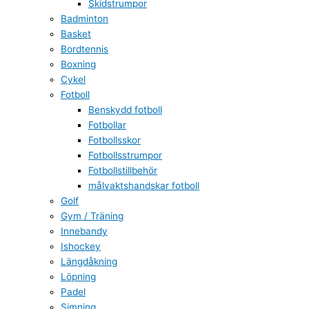
Skidstrumpor
Badminton
Basket
Bordtennis
Boxning
Cykel
Fotboll
Benskydd fotboll
Fotbollar
Fotbollsskor
Fotbollsstrumpor
Fotbollstillbehör
målvaktshandskar fotboll
Golf
Gym / Träning
Innebandy
Ishockey
Längdåkning
Löpning
Padel
Simning