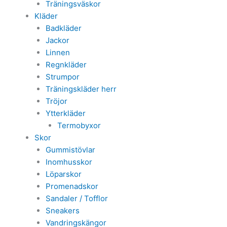
Träningsväskor
Kläder
Badkläder
Jackor
Linnen
Regnkläder
Strumpor
Träningskläder herr
Tröjor
Ytterkläder
Termobyxor
Skor
Gummistövlar
Inomhusskor
Löparskor
Promenadskor
Sandaler / Tofflor
Sneakers
Vandringskängor