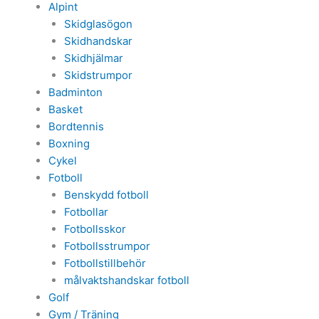
Alpint
Skidglasögon
Skidhandskar
Skidhjälmar
Skidstrumpor
Badminton
Basket
Bordtennis
Boxning
Cykel
Fotboll
Benskydd fotboll
Fotbollar
Fotbollsskor
Fotbollsstrumpor
Fotbollstillbehör
målvaktshandskar fotboll
Golf
Gym / Träning