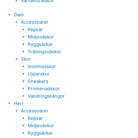
Världens Bästa
Dam
Accessoarer
Kepsar
Midjeväskor
Ryggsäckar
Träningsväskor
Skor
Inomhusskor
Löparskor
Sneakers
Promenadskor
Vandringskängor
Herr
Accessoarer
Kepsar
Midjeväskor
Ryggsäckar