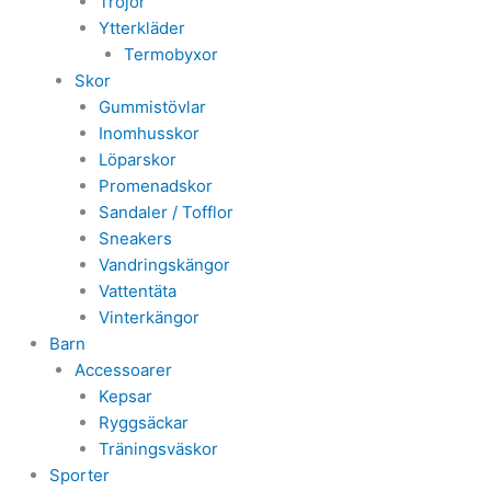
Tröjor
Ytterkläder
Termobyxor
Skor
Gummistövlar
Inomhusskor
Löparskor
Promenadskor
Sandaler / Tofflor
Sneakers
Vandringskängor
Vattentäta
Vinterkängor
Barn
Accessoarer
Kepsar
Ryggsäckar
Träningsväskor
Sporter